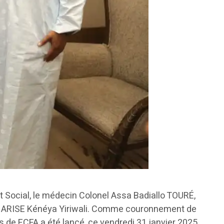
Social, le médecin Colonel Assa Badiallo TOURÉ,
jet ARISE Kénéya Yiriwali. Comme couronnement de
s de FCFA a été lancé, ce vendredi 31 janvier 2025,