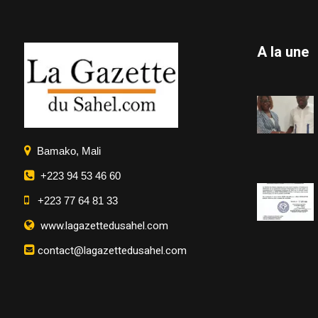
A la une
Bamako, Mali
+223 94 53 46 60
+223 77 64 81 33
www.lagazettedusahel.com
contact@lagazettedusahel.com