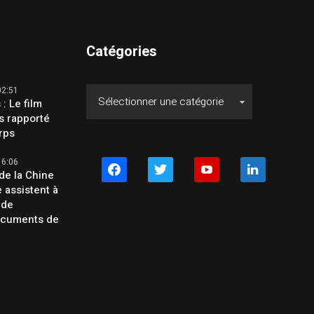
Catégories
02:51
 : Le film
s rapporté
orps
16:06
facebook
twitter
youtube
linkedin
de la Chine
e assistent à
 de
ocuments de