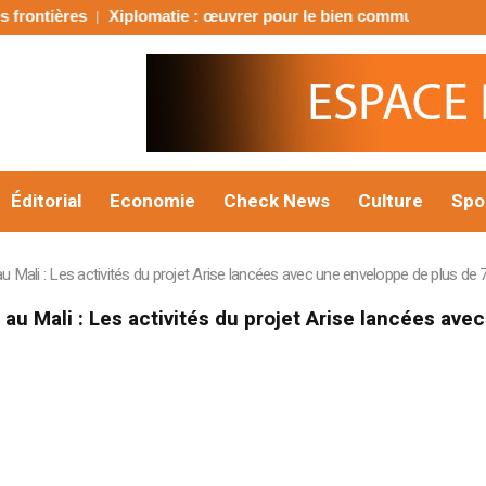
plomatie : œuvrer pour le bien commun de tous
Menankoto-Sud
Éditorial
Economie
Check News
Culture
Spo
au Mali : Les activités du projet Arise lancées avec une enveloppe de plus de 7
 au Mali : Les activités du projet Arise lancées ave