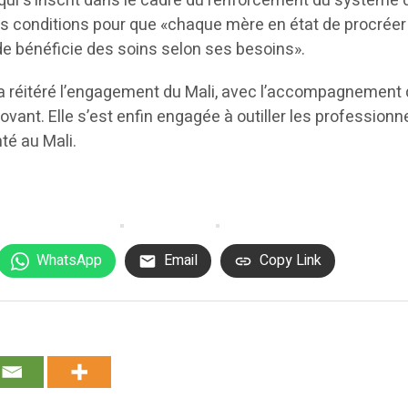
 qui s’inscrit dans le cadre du renforcement du système 
r les conditions pour que «chaque mère en état de procré
e bénéficie des soins selon ses besoins».
a réitéré l’engagement du Mali, avec l’accompagnement d
nt. Elle s’est enfin engagée à outiller les profession
té au Mali.
WhatsApp
Email
Copy Link