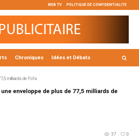
WEB TV
POLITIQUE DE CONFIDENTIALITE
 : B2Gold décroche le permis qui pourrait prolonger la vie du 
rts
Chroniques
Idées et Débats
7,5 milliards de Fcfa
c une enveloppe de plus de 77,5 milliards de
37
0