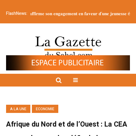
FlashNews:
𝐭 𝐫é𝐚𝐟𝐟𝐢𝐫𝐦𝐞 𝐬𝐨𝐧 𝐞𝐧𝐠𝐚𝐠𝐞𝐦𝐞𝐧𝐭 𝐞𝐧 𝐟𝐚𝐯𝐞𝐮𝐫 𝐝’𝐮𝐧𝐞 𝐣𝐞𝐮𝐧𝐞𝐬𝐬𝐞 é𝐩𝐚𝐧𝐨𝐮𝐢𝐞 𝐞𝐭 𝐫𝐞𝐬
A LA UNE
ECONOMIE
Afrique du Nord et de l’Ouest : La CEA