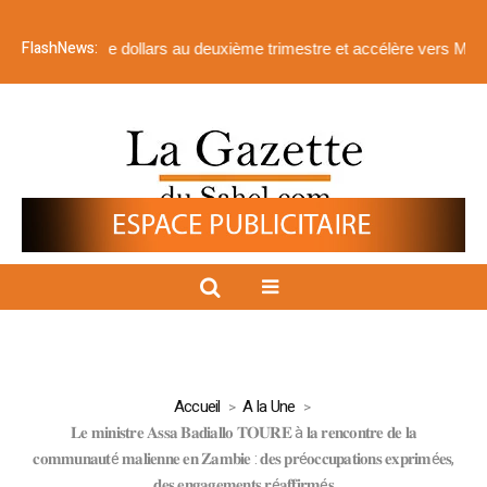
FlashNews:
lions de dollars au deuxième trimestre et accélère vers Menankoto
Accueil
A la Une
𝐋𝐞 𝐦𝐢𝐧𝐢𝐬𝐭𝐫𝐞 𝐀𝐬𝐬𝐚 𝐁𝐚𝐝𝐢𝐚𝐥𝐥𝐨 𝐓𝐎𝐔𝐑𝐄 à 𝐥𝐚 𝐫𝐞𝐧𝐜𝐨𝐧𝐭𝐫𝐞 𝐝𝐞 𝐥𝐚
𝐜𝐨𝐦𝐦𝐮𝐧𝐚𝐮𝐭é 𝐦𝐚𝐥𝐢𝐞𝐧𝐧𝐞 𝐞𝐧 𝐙𝐚𝐦𝐛𝐢𝐞 : 𝐝𝐞𝐬 𝐩𝐫é𝐨𝐜𝐜𝐮𝐩𝐚𝐭𝐢𝐨𝐧𝐬 𝐞𝐱𝐩𝐫𝐢𝐦é𝐞𝐬,
𝐝𝐞𝐬 𝐞𝐧𝐠𝐚𝐠𝐞𝐦𝐞𝐧𝐭𝐬 𝐫é𝐚𝐟𝐟𝐢𝐫𝐦é𝐬