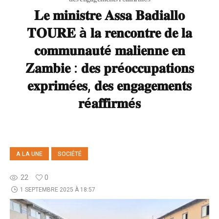
𝐋𝐞 𝐦𝐢𝐧𝐢𝐬𝐭𝐫𝐞 𝐀𝐬𝐬𝐚 𝐁𝐚𝐝𝐢𝐚𝐥𝐥𝐨
𝐓𝐎𝐔𝐑𝐄 à 𝐥𝐚 𝐫𝐞𝐧𝐜𝐨𝐧𝐭𝐫𝐞 𝐝𝐞 𝐥𝐚
𝐜𝐨𝐦𝐦𝐮𝐧𝐚𝐮𝐭é 𝐦𝐚𝐥𝐢𝐞𝐧𝐧𝐞 𝐞𝐧
𝐙𝐚𝐦𝐛𝐢𝐞 : 𝐝𝐞𝐬 𝐩𝐫é𝐨𝐜𝐜𝐮𝐩𝐚𝐭𝐢𝐨𝐧𝐬
𝐞𝐱𝐩𝐫𝐢𝐦é𝐞𝐬, 𝐝𝐞𝐬 𝐞𝐧𝐠𝐚𝐠𝐞𝐦𝐞𝐧𝐭𝐬
𝐫é𝐚𝐟𝐟𝐢𝐫𝐦é𝐬
A LA UNE
SOCIÉTÉ
22
0
1 SEPTEMBRE 2025 À 18:57