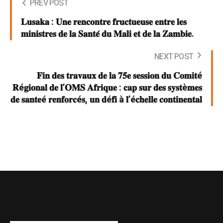
PREV POST
𝐋𝐮𝐬𝐚𝐤𝐚 : 𝐔𝐧𝐞 𝐫𝐞𝐧𝐜𝐨𝐧𝐭𝐫𝐞 𝐟𝐫𝐮𝐜𝐭𝐮𝐞𝐮𝐬𝐞 𝐞𝐧𝐭𝐫𝐞 𝐥𝐞𝐬
𝐦𝐢𝐧𝐢𝐬𝐭𝐫𝐞𝐬 𝐝𝐞 𝐥𝐚 𝐒𝐚𝐧𝐭𝐞́ 𝐝𝐮 𝐌𝐚𝐥𝐢 𝐞𝐭 𝐝𝐞 𝐥𝐚 𝐙𝐚𝐦𝐛𝐢𝐞.
NEXT POST
𝐅𝐢𝐧 𝐝𝐞𝐬 𝐭𝐫𝐚𝐯𝐚𝐮𝐱 𝐝𝐞 𝐥𝐚 𝟕𝟓𝐞 𝐬𝐞𝐬𝐬𝐢𝐨𝐧 𝐝𝐮 𝐂𝐨𝐦𝐢𝐭é
𝐑é𝐠𝐢𝐨𝐧𝐚𝐥 𝐝𝐞 𝐥’𝐎𝐌𝐒 𝐀𝐟𝐫𝐢𝐪𝐮𝐞 : 𝐜𝐚𝐩 𝐬𝐮𝐫 𝐝𝐞𝐬 𝐬𝐲𝐬𝐭è𝐦𝐞𝐬
𝐝𝐞 𝐬𝐚𝐧𝐭𝐞é 𝐫𝐞𝐧𝐟𝐨𝐫𝐜é𝐬, 𝐮𝐧 𝐝é𝐟𝐢 à 𝐥’é𝐜𝐡𝐞𝐥𝐥𝐞 𝐜𝐨𝐧𝐭𝐢𝐧𝐞𝐧𝐭𝐚𝐥