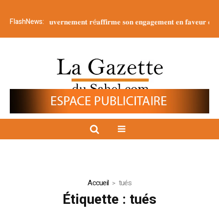
FlashNews:
𝐨𝐧 : 𝐥𝐞 g𝐨𝐮𝐯𝐞𝐫𝐧𝐞𝐦𝐞𝐧𝐭 𝐫é𝐚𝐟𝐟𝐢𝐫𝐦𝐞 𝐬𝐨𝐧 𝐞𝐧𝐠𝐚𝐠𝐞𝐦𝐞𝐧𝐭 𝐞𝐧 𝐟𝐚𝐯𝐞𝐮𝐫 𝐝’𝐮𝐧𝐞 𝐣𝐞𝐮𝐧𝐞
Accueil
tués
Étiquette :
tués