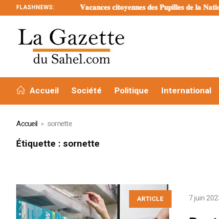
FLASHNEWS:
𝐕𝐚𝐜𝐚𝐧𝐜𝐞𝐬 𝐜𝐢𝐭𝐨𝐲𝐞𝐧𝐧𝐞𝐬 𝐝𝐞𝐬 𝐏𝐮𝐩𝐢𝐥𝐥𝐞𝐬 𝐝𝐞 𝐥𝐚 𝐍𝐚𝐭𝐢𝐨𝐧 : 
Accueil
Société
Politique
International
Accueil
sornette
Étiquette :
sornette
7 juin 202
ARTICLE