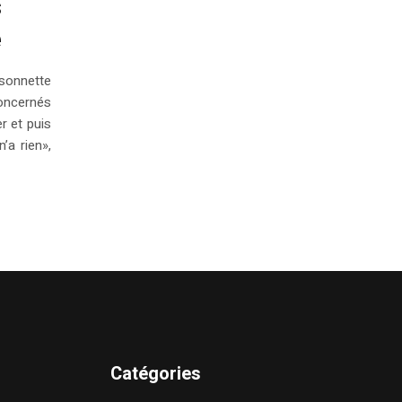
s
e
sonnette
concernés
r et puis
’a rien»,
Catégories