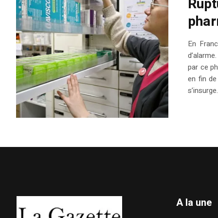
Rupt
phar
En Franc
d’alarme
par ce ph
en fin d
s’insurge.
A la une