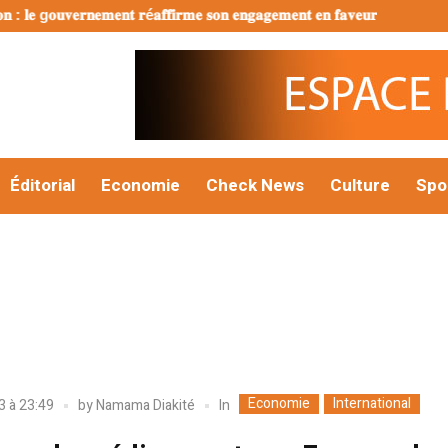
𝐞 g𝐨𝐮𝐯𝐞𝐫𝐧𝐞𝐦𝐞𝐧𝐭 𝐫é𝐚𝐟𝐟𝐢𝐫𝐦𝐞 𝐬𝐨𝐧 𝐞𝐧𝐠𝐚𝐠𝐞𝐦𝐞𝐧𝐭 𝐞𝐧 𝐟𝐚𝐯𝐞𝐮𝐫 𝐝’𝐮𝐧𝐞 𝐣𝐞𝐮𝐧𝐞𝐬𝐬𝐞 é
Éditorial
Economie
Check News
Culture
Spo
Economie
International
In
3 à 23:49
by
Namama Diakité