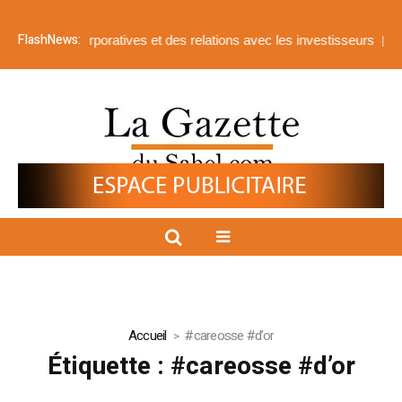
FlashNews:
affaires corporatives et des relations avec les investisseurs
Afrique
Accueil
#careosse #d’or
Étiquette :
#careosse #d’or