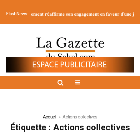
FlashNews:
 : 𝐥𝐞 g𝐨𝐮𝐯𝐞𝐫𝐧𝐞𝐦𝐞𝐧𝐭 𝐫é𝐚𝐟𝐟𝐢𝐫𝐦𝐞 𝐬𝐨𝐧 𝐞𝐧𝐠𝐚𝐠𝐞𝐦𝐞𝐧𝐭 𝐞𝐧 𝐟𝐚𝐯𝐞𝐮𝐫 𝐝’𝐮𝐧𝐞 𝐣𝐞𝐮𝐧𝐞𝐬𝐬𝐞
Accueil
Actions collectives
Étiquette :
Actions collectives