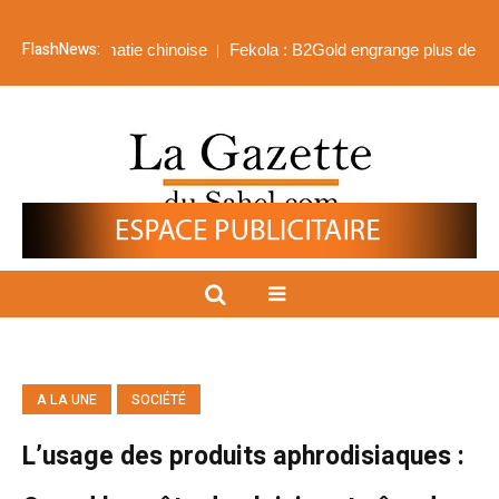
FlashNews:
omatie chinoise
Fekola : B2Gold engrange plus de 518 millions de 
A LA UNE
SOCIÉTÉ
L’usage des produits aphrodisiaques :