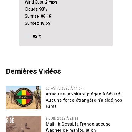
Wind Gust:
2 mph
Clouds:
98%
Sunrise:
06:19
Sunset:
18:55
93 %
Dernières Vidéos
23 AVRIL 2023 À 11:04
Attaque à la voiture piégée à Sévaré :
Aucune force étrangère n’a aidé nos
Fama
9 JUIN 2022 À 21:11
Mali : à Gossi, la France accuse
Wagner de manipulation