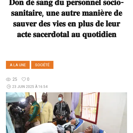
𝐃𝐨𝐧 𝐝𝐞 𝐬𝐚𝐧𝐠 𝐝𝐮 𝐩𝐞𝐫𝐬𝐨𝐧𝐧𝐞𝐥 𝐬𝐨𝐜𝐢𝐨-
𝐬𝐚𝐧𝐢𝐭𝐚𝐢𝐫𝐞, 𝐮𝐧𝐞 𝐚𝐮𝐭𝐫𝐞 𝐦𝐚𝐧𝐢è𝐫𝐞 𝐝𝐞
𝐬𝐚𝐮𝐯𝐞𝐫 𝐝𝐞𝐬 𝐯𝐢𝐞𝐬 𝐞𝐧 𝐩𝐥𝐮𝐬 𝐝𝐞 𝐥𝐞𝐮𝐫
𝐚𝐜𝐭𝐞 𝐬𝐚𝐜𝐞𝐫𝐝𝐨𝐭𝐚𝐥 𝐚𝐮 𝐪𝐮𝐨𝐭𝐢𝐝𝐢𝐞𝐧
A LA UNE
SOCIÉTÉ
25
0
23 JUIN 2025 À 16:54