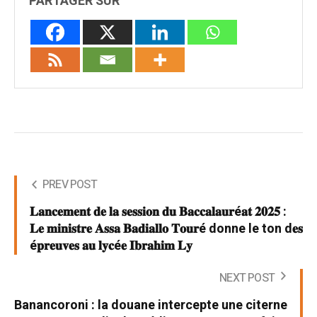
PARTAGER SUR
PREV POST
𝐋𝐚𝐧𝐜𝐞𝐦𝐞𝐧𝐭 𝐝𝐞 𝐥𝐚 𝐬𝐞𝐬𝐬𝐢𝐨𝐧 𝐝𝐮 𝐁𝐚𝐜𝐜𝐚𝐥𝐚𝐮𝐫é𝐚𝐭 𝟐𝟎𝟐𝟓 :
𝐋𝐞 𝐦𝐢𝐧𝐢𝐬𝐭𝐫𝐞 𝐀𝐬𝐬𝐚 𝐁𝐚𝐝𝐢𝐚𝐥𝐥𝐨 𝐓𝐨𝐮𝐫é donne le ton d𝐞𝐬
é𝐩𝐫𝐞𝐮𝐯𝐞𝐬 𝐚𝐮 𝐥𝐲𝐜é𝐞 𝐈𝐛𝐫𝐚𝐡𝐢𝐦 𝐋𝐲
NEXT POST
Banancoroni : la douane intercepte une citerne