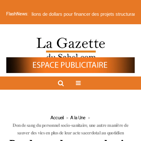
FlashNews:
 510 millions de dollars pour financer des projets structurants
𝐏𝐫𝐨𝐣
Accueil
A la Une
𝐃𝐨𝐧 𝐝𝐞 𝐬𝐚𝐧𝐠 𝐝𝐮 𝐩𝐞𝐫𝐬𝐨𝐧𝐧𝐞𝐥 𝐬𝐨𝐜𝐢𝐨-𝐬𝐚𝐧𝐢𝐭𝐚𝐢𝐫𝐞, 𝐮𝐧𝐞 𝐚𝐮𝐭𝐫𝐞 𝐦𝐚𝐧𝐢è𝐫𝐞 𝐝𝐞
𝐬𝐚𝐮𝐯𝐞𝐫 𝐝𝐞𝐬 𝐯𝐢𝐞𝐬 𝐞𝐧 𝐩𝐥𝐮𝐬 𝐝𝐞 𝐥𝐞𝐮𝐫 𝐚𝐜𝐭𝐞 𝐬𝐚𝐜𝐞𝐫𝐝𝐨𝐭𝐚𝐥 𝐚𝐮 𝐪𝐮𝐨𝐭𝐢𝐝𝐢𝐞𝐧