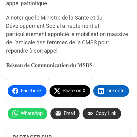
appel patriotique.
A noter que le Ministre de la Santé et du
Développement Social a hautement et
particulièrement apprécié la mobilisation massive
de l’amicale des femmes de la CMSS pour
répondre à son appel.
𝐑𝐞́𝐬𝐞𝐚𝐮 𝐝𝐞 𝐂𝐨𝐦𝐦𝐮𝐧𝐢𝐜𝐚𝐭𝐢𝐨𝐧 𝐝𝐮 𝐌𝐒𝐃𝐒.
Facebook
Share on X
LinkedIn
WhatsApp
Email
Copy Link