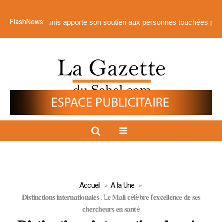
FlashNews:
rabes unis apporte son soutien aux personnes touchées par les inonda
Accueil
A la Une
𝐃𝐢𝐬𝐭𝐢𝐧𝐜𝐭𝐢𝐨𝐧𝐬 𝐢𝐧𝐭𝐞𝐫𝐧𝐚𝐭𝐢𝐨𝐧𝐚𝐥𝐞𝐬 : L𝐞 𝐌𝐚𝐥𝐢 𝐜é𝐥è𝐛𝐫𝐞 𝐥’𝐞𝐱𝐜𝐞𝐥𝐥𝐞𝐧𝐜𝐞 𝐝𝐞 𝐬𝐞𝐬
𝐜𝐡𝐞𝐫𝐜𝐡𝐞𝐮𝐫𝐬 𝐞𝐧 𝐬𝐚𝐧𝐭é