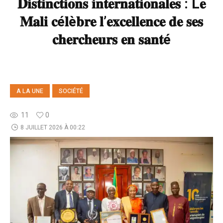
𝐃𝐢𝐬𝐭𝐢𝐧𝐜𝐭𝐢𝐨𝐧𝐬 𝐢𝐧𝐭𝐞𝐫𝐧𝐚𝐭𝐢𝐨𝐧𝐚𝐥𝐞𝐬 : L𝐞
𝐌𝐚𝐥𝐢 𝐜é𝐥è𝐛𝐫𝐞 𝐥’𝐞𝐱𝐜𝐞𝐥𝐥𝐞𝐧𝐜𝐞 𝐝𝐞 𝐬𝐞𝐬
𝐜𝐡𝐞𝐫𝐜𝐡𝐞𝐮𝐫𝐬 𝐞𝐧 𝐬𝐚𝐧𝐭é
A LA UNE
SOCIÉTÉ
11
0
8 JUILLET 2026 À 00:22