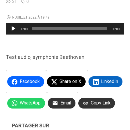
31
0
6 JUILLET 2022 À 19:49
Lecteur
00:00
00:00
audio
Test audio, symphonie Beethoven
Facebook
Share on X
LinkedIn
WhatsApp
Email
Copy Link
PARTAGER SUR