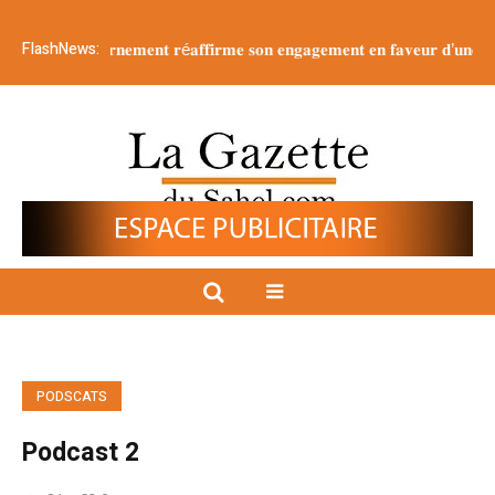
FlashNews:
: 𝐥𝐞 g𝐨𝐮𝐯𝐞𝐫𝐧𝐞𝐦𝐞𝐧𝐭 𝐫é𝐚𝐟𝐟𝐢𝐫𝐦𝐞 𝐬𝐨𝐧 𝐞𝐧𝐠𝐚𝐠𝐞𝐦𝐞𝐧𝐭 𝐞𝐧 𝐟𝐚𝐯𝐞𝐮𝐫 𝐝’𝐮𝐧𝐞 𝐣𝐞𝐮𝐧𝐞𝐬𝐬𝐞 
PODSCATS
Podcast 2