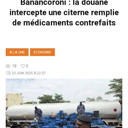
Banancoroni : la douane
intercepte une citerne remplie
de médicaments contrefaits
A LA UNE
ECONOMIE
18
0
23 JUIN 2025 À 22:37