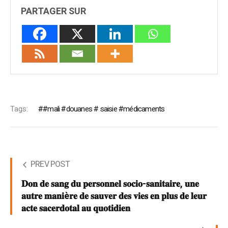
PARTAGER SUR
Tags:
#mali #douanes # saisie #médicaments
PREV POST
𝐃𝐨𝐧 𝐝𝐞 𝐬𝐚𝐧𝐠 𝐝𝐮 𝐩𝐞𝐫𝐬𝐨𝐧𝐧𝐞𝐥 𝐬𝐨𝐜𝐢𝐨-𝐬𝐚𝐧𝐢𝐭𝐚𝐢𝐫𝐞, 𝐮𝐧𝐞
𝐚𝐮𝐭𝐫𝐞 𝐦𝐚𝐧𝐢è𝐫𝐞 𝐝𝐞 𝐬𝐚𝐮𝐯𝐞𝐫 𝐝𝐞𝐬 𝐯𝐢𝐞𝐬 𝐞𝐧 𝐩𝐥𝐮𝐬 𝐝𝐞 𝐥𝐞𝐮𝐫
𝐚𝐜𝐭𝐞 𝐬𝐚𝐜𝐞𝐫𝐝𝐨𝐭𝐚𝐥 𝐚𝐮 𝐪𝐮𝐨𝐭𝐢𝐝𝐢𝐞𝐧