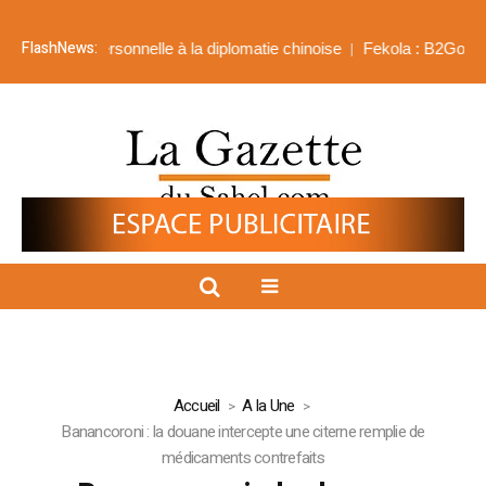
FlashNews:
ension personnelle à la diplomatie chinoise
Fekola : B2Gold engran
Accueil
A la Une
Banancoroni : la douane intercepte une citerne remplie de
médicaments contrefaits