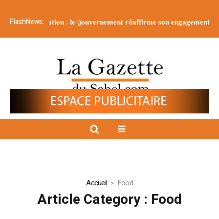
FlashNews:
𝐥𝐥𝐞𝐬 𝐝𝐞 𝐥𝐚 𝐍𝐚𝐭𝐢𝐨𝐧 : 𝐥𝐞 g𝐨𝐮𝐯𝐞𝐫𝐧𝐞𝐦𝐞𝐧𝐭 𝐫é𝐚𝐟𝐟𝐢𝐫𝐦𝐞 𝐬𝐨𝐧 𝐞𝐧𝐠𝐚𝐠𝐞𝐦𝐞𝐧𝐭 𝐞𝐧 𝐟𝐚𝐯𝐞
Accueil
Food
Article Category :
Food