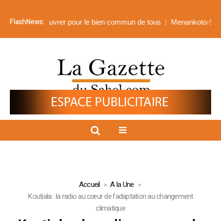
FlashNews:
 : œuvrer pour le bien commun de tous
Menankoto-Sud : B2Gold déc
Accueil
A la Une
Koutiala : la radio au cœur de l’adaptation au changement
climatique