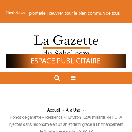
FlashNews:
res
Xiplomatie : œuvrer pour le bien commun de tous
Menankoto-
Accueil
A la Une
Fonds de garantie « Résilience » : Environ 1.200 milliards de FCFA
injectés dans l’économie en un an et demi grâce à un financement
de l’Etat et géré par le FGSP S.A