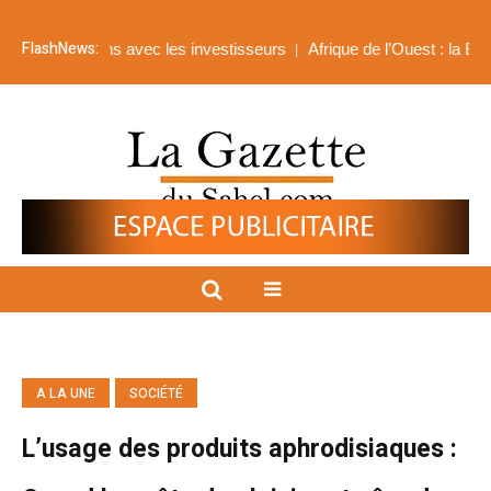
FlashNews:
lations avec les investisseurs
Afrique de l’Ouest : la BIDC mobilise 
A LA UNE
SOCIÉTÉ
L’usage des produits aphrodisiaques :