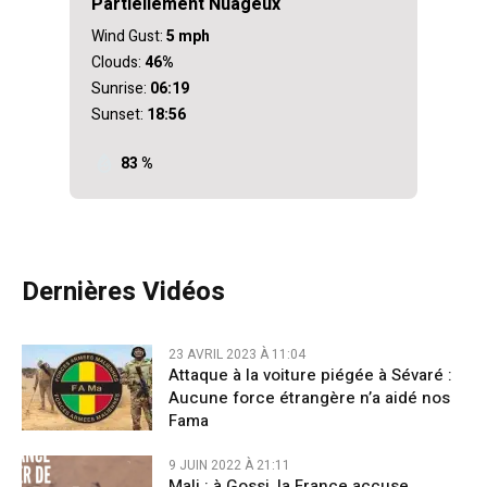
Partiellement Nuageux
Wind Gust:
5 mph
Clouds:
46%
Sunrise:
06:19
Sunset:
18:56
83 %
Dernières Vidéos
23 AVRIL 2023 À 11:04
Attaque à la voiture piégée à Sévaré :
Aucune force étrangère n’a aidé nos
Fama
9 JUIN 2022 À 21:11
Mali : à Gossi, la France accuse