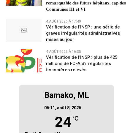
𝐫𝐞𝐦𝐚𝐫𝐪𝐮𝐚𝐛𝐥𝐞 𝐝𝐞𝐬 𝐟𝐮𝐭𝐮𝐫𝐬 𝐡𝐨̂𝐩𝐢𝐭𝐚𝐮𝐱, 𝐜𝐚𝐩 𝐝𝐞𝐬
𝐂𝐨𝐦𝐦𝐮𝐧𝐞𝐬 𝐈𝐈𝐈 𝐞𝐭 𝐕𝐈
4 AOÛT 2026 À 17:49
Vérification de l’INSP : une série de
graves irrégularités administratives
mises au jour
4 AOÛT 2026 À 16:35
Vérification de l’INSP : plus de 425
millions de FCFA d’irrégularités
financières relevés
Bamako, ML
06:11,
août 8, 2026
24
°C