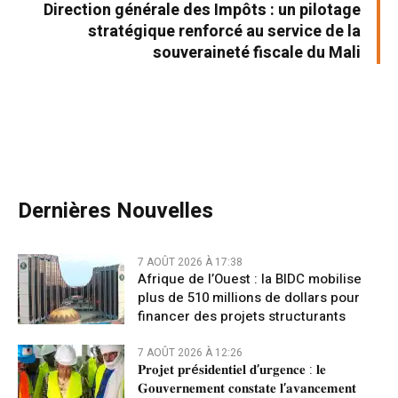
Direction générale des Impôts : un pilotage
stratégique renforcé au service de la
souveraineté fiscale du Mali
Dernières Nouvelles
7 AOÛT 2026 À 17:38
Afrique de l’Ouest : la BIDC mobilise
plus de 510 millions de dollars pour
financer des projets structurants
7 AOÛT 2026 À 12:26
𝐏𝐫𝐨𝐣𝐞𝐭 𝐩𝐫é𝐬𝐢𝐝𝐞𝐧𝐭𝐢𝐞𝐥 𝐝’𝐮𝐫𝐠𝐞𝐧𝐜𝐞 : 𝐥𝐞
𝐆𝐨𝐮𝐯𝐞𝐫𝐧𝐞𝐦𝐞𝐧𝐭 𝐜𝐨𝐧𝐬𝐭𝐚𝐭𝐞 𝐥’𝐚𝐯𝐚𝐧𝐜𝐞𝐦𝐞𝐧𝐭