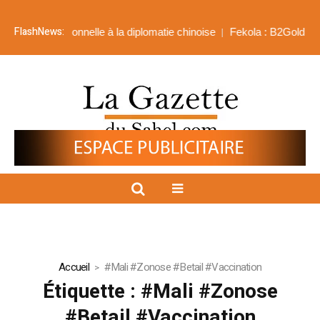
FlashNews:
nsion personnelle à la diplomatie chinoise
Fekola : B2Gold engrang
Accueil
#Mali #Zonose #Betail #Vaccination
Étiquette :
#Mali #Zonose
#Betail #Vaccination