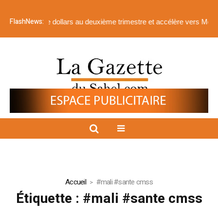
FlashNews:
millions de dollars au deuxième trimestre et accélère vers Menankot
Accueil
#mali #sante cmss
Étiquette :
#mali #sante cmss