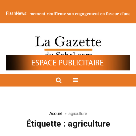
FlashNews:
𝐥𝐞 g𝐨𝐮𝐯𝐞𝐫𝐧𝐞𝐦𝐞𝐧𝐭 𝐫é𝐚𝐟𝐟𝐢𝐫𝐦𝐞 𝐬𝐨𝐧 𝐞𝐧𝐠𝐚𝐠𝐞𝐦𝐞𝐧𝐭 𝐞𝐧 𝐟𝐚𝐯𝐞𝐮𝐫 𝐝’𝐮𝐧𝐞 𝐣𝐞𝐮𝐧𝐞𝐬𝐬𝐞 é
Accueil
agriculture
Étiquette :
agriculture