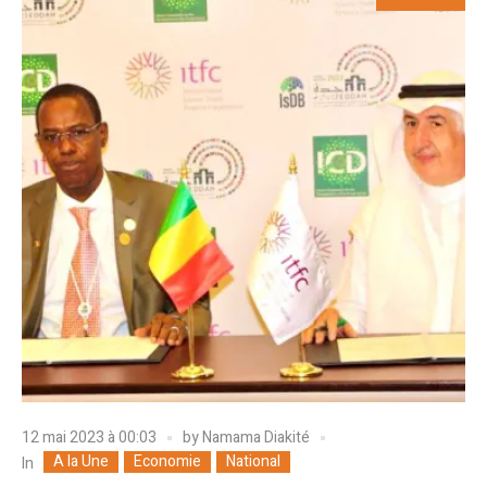
12 mai 2023 à 00:03
by
Namama Diakité
A la Une
Economie
National
In