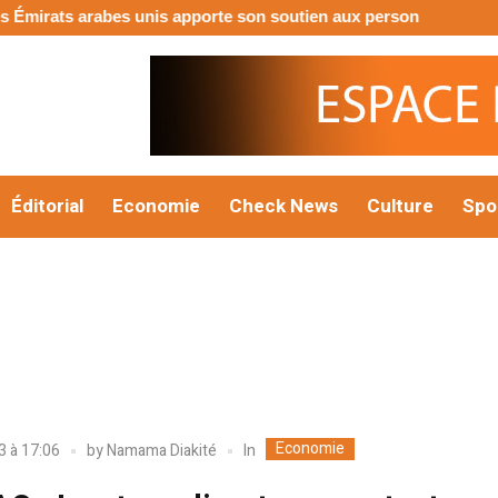
rats arabes unis apporte son soutien aux personnes touchées pa
Éditorial
Economie
Check News
Culture
Spo
Economie
In
3 à 17:06
by
Namama Diakité