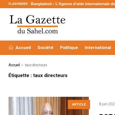
FLASHNEWS:
Bangladesh : L’Agence d’aide internationale des Émi
Accueil
Société
Politique
International
Accueil
taux directeurs
Étiquette :
taux directeurs
8 juin 202
ARTICLE