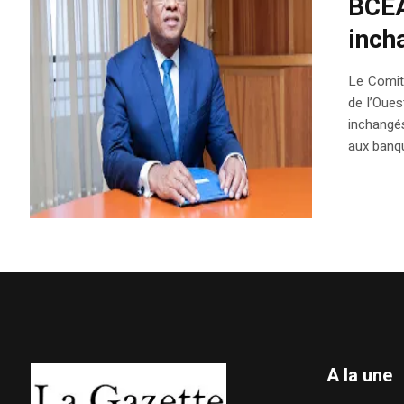
BCEA
inch
Le Comité
de l’Oues
inchangés
aux banque
A la une