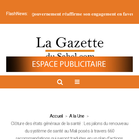
FlashNews:
𝐢𝐨𝐧 : 𝐥𝐞 g𝐨𝐮𝐯𝐞𝐫𝐧𝐞𝐦𝐞𝐧𝐭 𝐫é𝐚𝐟𝐟𝐢𝐫𝐦𝐞 𝐬𝐨𝐧 𝐞𝐧𝐠𝐚𝐠𝐞𝐦𝐞𝐧𝐭 𝐞𝐧 𝐟𝐚𝐯𝐞𝐮𝐫 𝐝’𝐮𝐧𝐞 𝐣𝐞𝐮𝐧
Accueil
A la Une
Clôture des états généraux de la santé : Les jalons du renouveau
du système de santé au Mali posés à travers 660
recommandations qui seront traduites en un plan d’actions