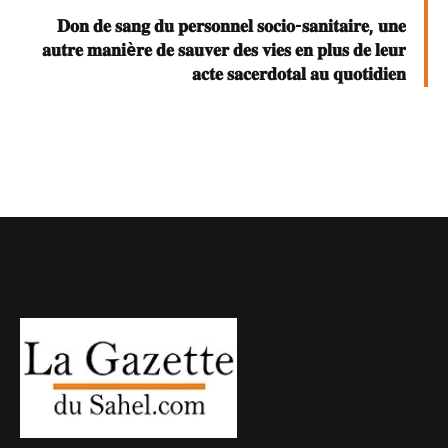
𝐃𝐨𝐧 𝐝𝐞 𝐬𝐚𝐧𝐠 𝐝𝐮 𝐩𝐞𝐫𝐬𝐨𝐧𝐧𝐞𝐥 𝐬𝐨𝐜𝐢𝐨-𝐬𝐚𝐧𝐢𝐭𝐚𝐢𝐫𝐞, 𝐮𝐧𝐞
𝐚𝐮𝐭𝐫𝐞 𝐦𝐚𝐧𝐢è𝐫𝐞 𝐝𝐞 𝐬𝐚𝐮𝐯𝐞𝐫 𝐝𝐞𝐬 𝐯𝐢𝐞𝐬 𝐞𝐧 𝐩𝐥𝐮𝐬 𝐝𝐞 𝐥𝐞𝐮𝐫
𝐚𝐜𝐭𝐞 𝐬𝐚𝐜𝐞𝐫𝐝𝐨𝐭𝐚𝐥 𝐚𝐮 𝐪𝐮𝐨𝐭𝐢𝐝𝐢𝐞𝐧