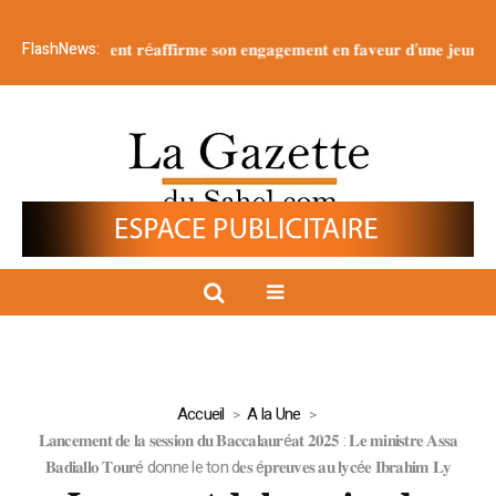
FlashNews:
𝐮𝐯𝐞𝐫𝐧𝐞𝐦𝐞𝐧𝐭 𝐫é𝐚𝐟𝐟𝐢𝐫𝐦𝐞 𝐬𝐨𝐧 𝐞𝐧𝐠𝐚𝐠𝐞𝐦𝐞𝐧𝐭 𝐞𝐧 𝐟𝐚𝐯𝐞𝐮𝐫 𝐝’𝐮𝐧𝐞 𝐣𝐞𝐮𝐧𝐞𝐬𝐬𝐞 é𝐩𝐚𝐧𝐨
Accueil
A la Une
𝐋𝐚𝐧𝐜𝐞𝐦𝐞𝐧𝐭 𝐝𝐞 𝐥𝐚 𝐬𝐞𝐬𝐬𝐢𝐨𝐧 𝐝𝐮 𝐁𝐚𝐜𝐜𝐚𝐥𝐚𝐮𝐫é𝐚𝐭 𝟐𝟎𝟐𝟓 : 𝐋𝐞 𝐦𝐢𝐧𝐢𝐬𝐭𝐫𝐞 𝐀𝐬𝐬𝐚
𝐁𝐚𝐝𝐢𝐚𝐥𝐥𝐨 𝐓𝐨𝐮𝐫é donne le ton d𝐞𝐬 é𝐩𝐫𝐞𝐮𝐯𝐞𝐬 𝐚𝐮 𝐥𝐲𝐜é𝐞 𝐈𝐛𝐫𝐚𝐡𝐢𝐦 𝐋𝐲