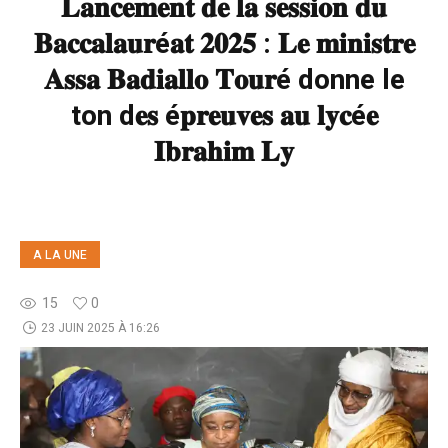
𝐋𝐚𝐧𝐜𝐞𝐦𝐞𝐧𝐭 𝐝𝐞 𝐥𝐚 𝐬𝐞𝐬𝐬𝐢𝐨𝐧 𝐝𝐮
𝐁𝐚𝐜𝐜𝐚𝐥𝐚𝐮𝐫é𝐚𝐭 𝟐𝟎𝟐𝟓 : 𝐋𝐞 𝐦𝐢𝐧𝐢𝐬𝐭𝐫𝐞
𝐀𝐬𝐬𝐚 𝐁𝐚𝐝𝐢𝐚𝐥𝐥𝐨 𝐓𝐨𝐮𝐫é donne le
ton d𝐞𝐬 é𝐩𝐫𝐞𝐮𝐯𝐞𝐬 𝐚𝐮 𝐥𝐲𝐜é𝐞
𝐈𝐛𝐫𝐚𝐡𝐢𝐦 𝐋𝐲
A LA UNE
15
0
23 JUIN 2025 À 16:26