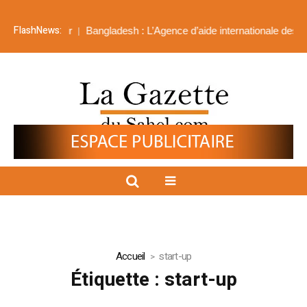
FlashNews:
ire l’avenir
Bangladesh : L’Agence d’aide internationale des Émira
Accueil
start-up
Étiquette :
start-up