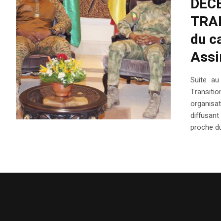
DÉCÈ
TRAN
du c
Assi
Suite au
Transitio
organisa
diffusan
proche du