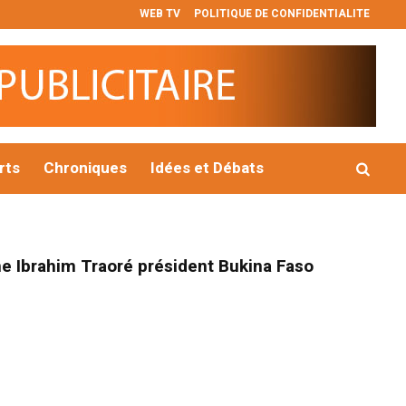
WEB TV
POLITIQUE DE CONFIDENTIALITE
𝐭 𝐫𝐞𝐬𝐩𝐨𝐧𝐬𝐚𝐛𝐥𝐞
Vérification de l’INSP : une série de graves irrég
rts
Chroniques
Idées et Débats
ne Ibrahim Traoré président Bukina Faso