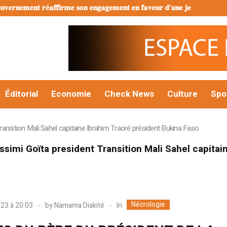
𝐧𝐞𝐦𝐞𝐧𝐭 𝐫é𝐚𝐟𝐟𝐢𝐫𝐦𝐞 𝐬𝐨𝐧 𝐞𝐧𝐠𝐚𝐠𝐞𝐦𝐞𝐧𝐭 𝐞𝐧 𝐟𝐚𝐯𝐞𝐮𝐫 𝐝’𝐮𝐧𝐞 𝐣𝐞𝐮𝐧𝐞𝐬𝐬𝐞 é𝐩𝐚𝐧𝐨𝐮𝐢𝐞 𝐞
Éditorial
Economie
Check News
Culture
Spo
ansition Mali Sahel capitaine Ibrahim Traoré président Bukina Faso
ssimi Goïta president Transition Mali Sahel capitai
Nécrologie
In
023 à 20:03
by
Namama Diakité