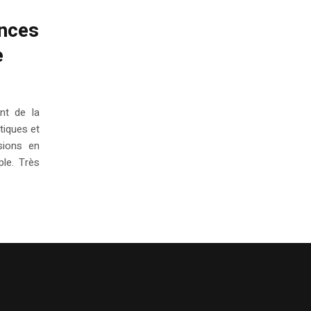
nces
e
nt de la
tiques et
sions en
le. Très