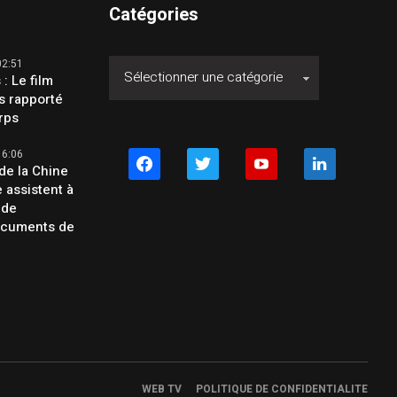
Catégories
02:51
 : Le film
s rapporté
orps
16:06
facebook
twitter
youtube
linkedin
de la Chine
e assistent à
 de
ocuments de
WEB TV
POLITIQUE DE CONFIDENTIALITE