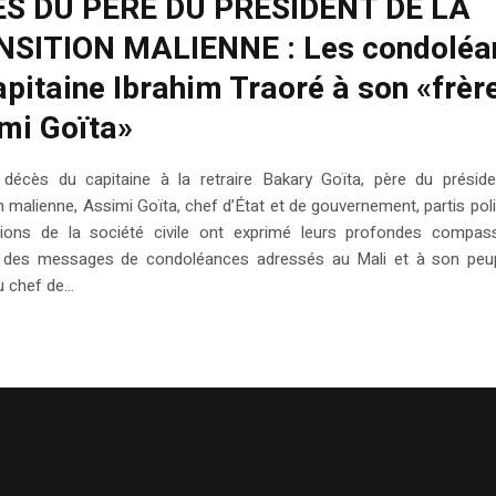
S DU PÈRE DU PRÉSIDENT DE LA
SITION MALIENNE : Les condoléa
apitaine Ibrahim Traoré à son «frèr
mi Goïta»
 décès du capitaine à la retraire Bakary Goïta, père du préside
n malienne, Assimi Goïta, chef d’État et de gouvernement, partis poli
tions de la société civile ont exprimé leurs profondes compas
t des messages de condoléances adressés au Mali et à son peup
 chef de...