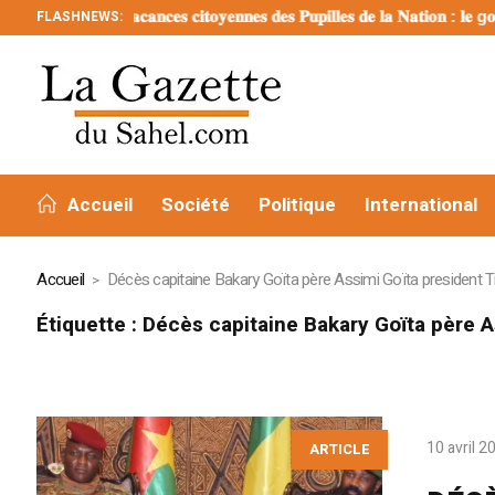
FLASHNEWS:
𝐕𝐚𝐜𝐚𝐧𝐜𝐞𝐬 𝐜𝐢𝐭𝐨𝐲𝐞𝐧𝐧𝐞𝐬 𝐝𝐞𝐬 𝐏𝐮𝐩𝐢𝐥𝐥𝐞𝐬 𝐝𝐞 𝐥𝐚 𝐍𝐚𝐭𝐢𝐨𝐧 : 𝐥𝐞 g𝐨𝐮𝐯𝐞𝐫
Accueil
Société
Politique
International
Accueil
Décès capitaine Bakary Goïta père Assimi Goïta president Tr
Étiquette :
Décès capitaine Bakary Goïta père A
10 avril 2
ARTICLE