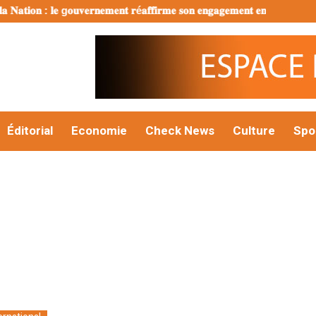
𝐚𝐭𝐢𝐨𝐧 : 𝐥𝐞 g𝐨𝐮𝐯𝐞𝐫𝐧𝐞𝐦𝐞𝐧𝐭 𝐫é𝐚𝐟𝐟𝐢𝐫𝐦𝐞 𝐬𝐨𝐧 𝐞𝐧𝐠𝐚𝐠𝐞𝐦𝐞𝐧𝐭 𝐞𝐧 𝐟𝐚𝐯𝐞𝐮𝐫 𝐝’𝐮𝐧𝐞 𝐣𝐞
Éditorial
Economie
Check News
Culture
Spo