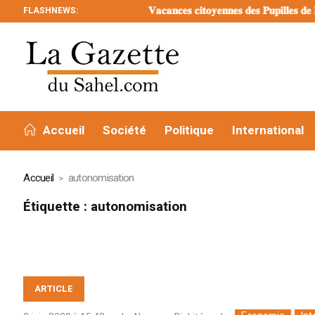
FLASHNEWS:
𝐕𝐚𝐜𝐚𝐧𝐜𝐞𝐬 𝐜𝐢𝐭𝐨𝐲𝐞𝐧𝐧𝐞𝐬 𝐝𝐞𝐬 𝐏𝐮𝐩𝐢𝐥𝐥𝐞𝐬 𝐝𝐞 𝐥𝐚 
Accueil
Société
Politique
International
Accueil
autonomisation
Étiquette :
autonomisation
ARTICLE