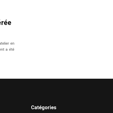
érée
telier en
ent a été
Catégories