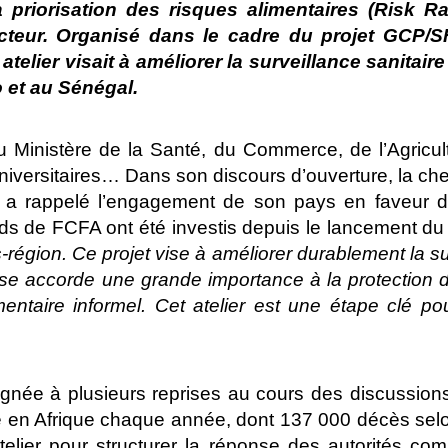
 priorisation des risques alimentaires (Risk R
ecteur. Organisé dans le cadre du projet GCP/
elier visait à améliorer la surveillance sanitaire
o et au Sénégal.
inistère de la Santé, du Commerce, de l’Agricultu
universitaires… Dans son discours d’ouverture, la 
pelé l’engagement de son pays en faveur de la 
ards de FCFA ont été investis depuis le lancement du 
s-région. Ce projet vise à améliorer durablement la s
ise accorde une grande importance à la protection 
mentaire informel. Cet atelier est une étape clé po
ignée à plusieurs reprises au cours des discussio
re en Afrique chaque année, dont 137 000 décès sel
telier pour structurer la réponse des autorités co