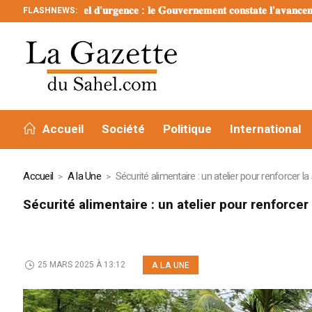
’𝐮𝐫𝐠𝐞𝐧𝐜𝐞 : 𝐥𝐞 𝐆𝐨𝐮𝐯𝐞𝐫𝐧𝐞𝐦𝐞𝐧𝐭 𝐜𝐨𝐧𝐬𝐭𝐚𝐭𝐞 𝐥’𝐚𝐯𝐚𝐧𝐜𝐞𝐦𝐞𝐧𝐭 𝐫𝐞𝐦𝐚𝐫𝐪𝐮𝐚𝐛𝐥𝐞 𝐝𝐞𝐬 
FLASHNEWS:
Accueil
Société
Politique
International
Accueil
A la Une
Sécurité alimentaire : un atelier pour renforcer l
Sécurité alimentaire : un atelier pour renforcer
25 MARS 2025 À 13:12
A LA UNE