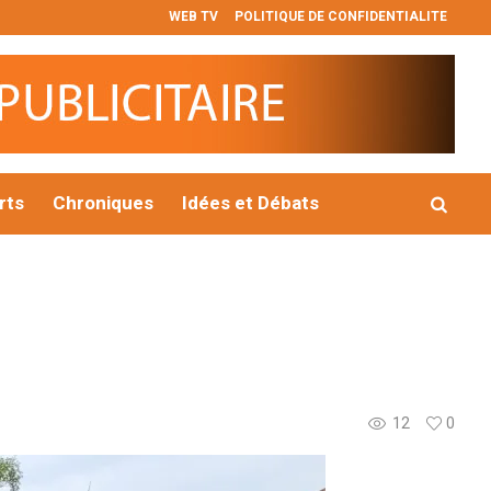
WEB TV
POLITIQUE DE CONFIDENTIALITE
𝐝𝐞𝐬 𝐏𝐮𝐩𝐢𝐥𝐥𝐞𝐬 𝐝𝐞 𝐥𝐚 𝐍𝐚𝐭𝐢𝐨𝐧 : 𝐥𝐞 g𝐨𝐮𝐯𝐞𝐫𝐧𝐞𝐦𝐞𝐧𝐭 𝐫é𝐚𝐟𝐟𝐢𝐫𝐦𝐞 𝐬𝐨𝐧 𝐞𝐧𝐠𝐚𝐠𝐞𝐦𝐞𝐧
rts
Chroniques
Idées et Débats
12
0