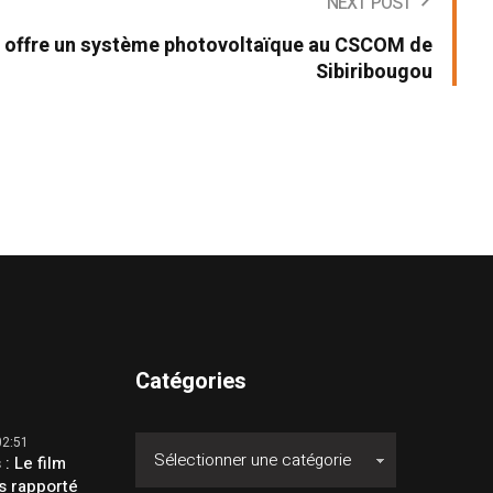
NEXT POST
A offre un système photovoltaïque au CSCOM de
Sibiribougou
Catégories
02:51
 : Le film
s rapporté