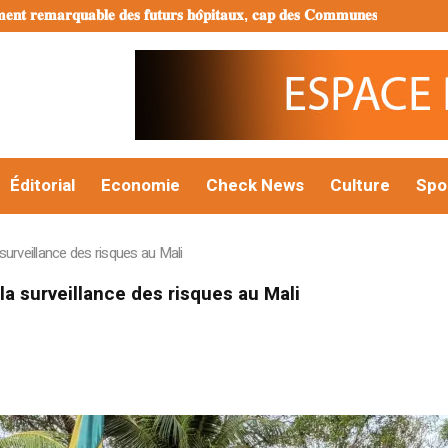
𝐮𝐭𝐮𝐫𝐬 𝐡𝐨̂𝐩𝐢𝐭𝐚𝐮𝐱, 𝐜𝐚𝐩 𝐝𝐞𝐬 𝐂𝐨𝐦𝐦𝐮𝐧𝐞𝐬 𝐈𝐈𝐈 𝐞𝐭 𝐕𝐈
𝐕𝐚𝐜𝐚𝐧𝐜𝐞𝐬 𝐜𝐢𝐭𝐨𝐲𝐞𝐧𝐧𝐞𝐬 
Éditorial
Economie
Check News
Culture
Spo
a surveillance des risques au Mali
 la surveillance des risques au Mali