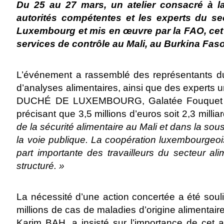
Du 25 au 27 mars, un atelier consacré à la
autorités compétentes et les experts du s
Luxembourg et mis en œuvre par la FAO, cet at
services de contrôle au Mali, au Burkina Fas
L’événement a rassemblé des représentants du M
d’analyses alimentaires, ainsi que des experts 
DUCHÉ DE LUXEMBOURG, Galatée Fouquet a rap
précisant que 3,5 millions d’euros soit 2,3 milli
de la sécurité alimentaire au Mali et dans la sou
la voie publique. La coopération luxembourgeo
part importante des travailleurs du secteur ali
structuré. »
La nécessité d’une action concertée a été soul
millions de cas de maladies d’origine alimentai
Karim BAH, a insisté sur l’importance de cet a